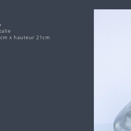
o
talie
5cm x hauteur 21cm