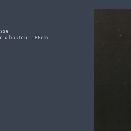
isse
m x hauteur 186cm